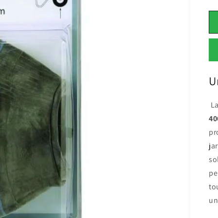
U
L
40
pr
ja
so
pe
to
un