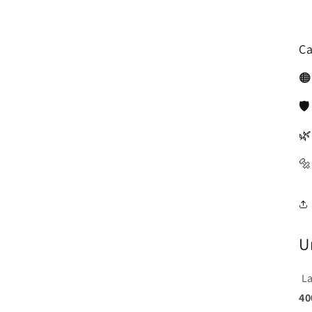
Ca
🟠
🛡
🌿
🔩
U
L
40