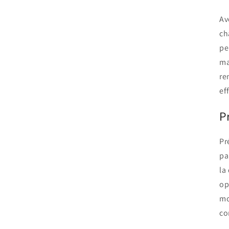
Av
ch
pe
ma
re
ef
P
Pr
pa
la
op
mo
co