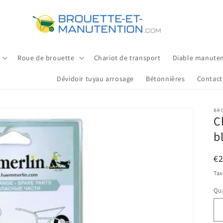
Roue de brouette
Chariot de transport
Diable manute
Dévidoir tuyau arrosage
Bétonnières
Contact
BR
C
b
Pr
€
ha
Tax
Qua