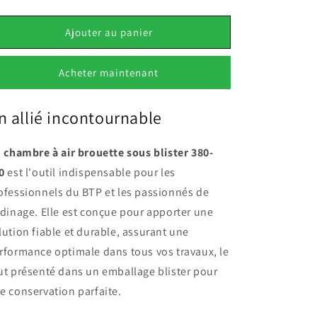
la
la
quantité
quantité
de
de
Ajouter au panier
Chambre
Chambre
à
à
Acheter maintenant
air
air
brouette
brouette
sous
sous
n allié incontournable
blister
blister
380-
380-
400
400
a
chambre à air brouette sous blister 380-
0
est l'outil indispensable pour les
ofessionnels du BTP et les passionnés de
rdinage. Elle est conçue pour apporter une
lution fiable et durable, assurant une
rformance optimale dans tous vos travaux, le
ut présenté dans un emballage blister pour
e conservation parfaite.