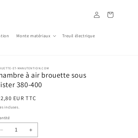
Connexion
Panier
ntion
Monte matériaux
Treuil électrique
OUETTE-ET-MANUTENTION.COM
hambre à air brouette sous
lister 380-400
ix
22,80 EUR TTC
bituel
es incluses.
ntité
Réduire
Augmenter