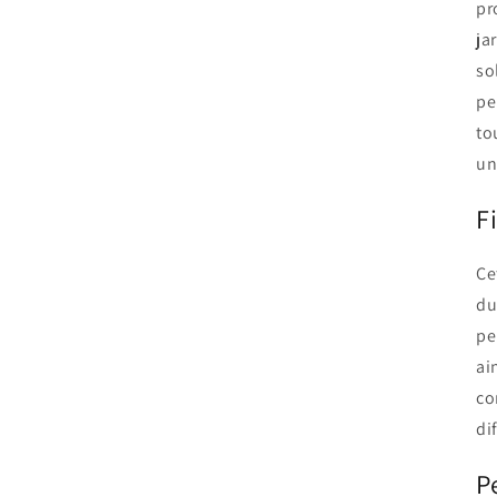
pr
ja
so
pe
to
un
F
Ce
du
pe
ai
co
dif
P