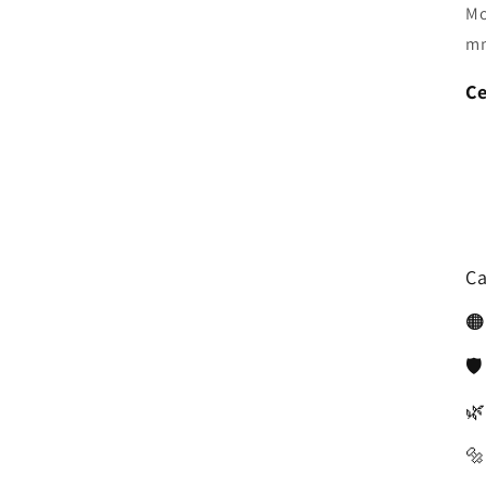
Mo
m
Ce
Ca
🟠
🛡
🌿
🔩