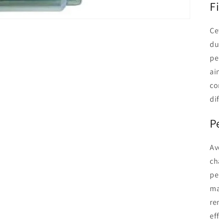
F
Ce
du
pe
ai
co
dif
P
Av
ch
pe
ma
re
ef